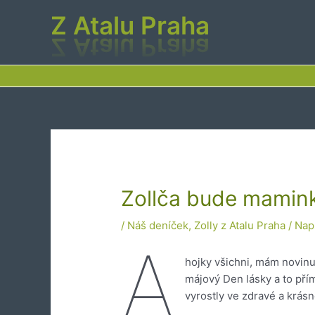
Přeskočit
Z Atalu Praha
na
obsah
Zollča bude mamin
/
Náš deníček
,
Zolly z Atalu Praha
/ Nap
A
hojky všichni, mám novinu
májový Den lásky a to přím
vyrostly ve zdravé a krásn