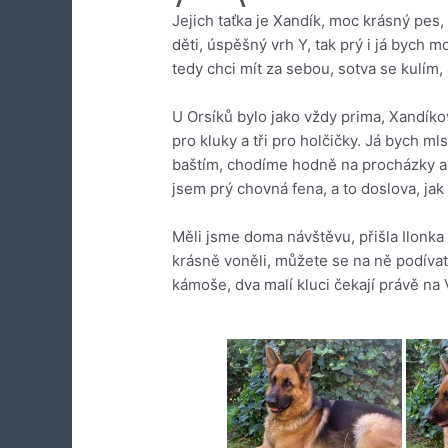
Jejich taťka je Xandík, moc krásný pe
děti, úspěšný vrh Y, tak prý i já bych m
tedy chci mít za sebou, sotva se kulím,
U Orsíků bylo jako vždy prima, Xandíkov
pro kluky a tři pro holčičky. Já bych m
baštím, chodíme hodně na procházky a s
jsem prý chovná fena, a to doslova, jak 
Měli jsme doma návštěvu, přišla Ilonka 
krásně voněli, můžete se na ně podívat
kámoše, dva malí kluci čekají právě na 