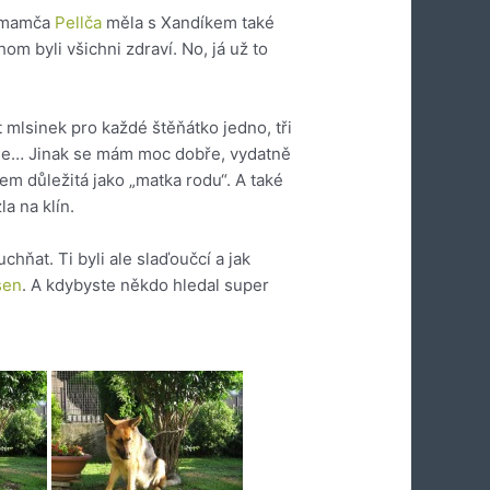
e mamča
Pellča
měla s Xandíkem také
hom byli všichni zdraví. No, já už to
 mlsinek pro každé štěňátko jedno, tři
idíme… Jinak se mám moc dobře, vydatně
em důležitá jako „matka rodu“. A také
a na klín.
hňat. Ti byli ale slaďoučcí a jak
sen
. A kdybyste někdo hledal super