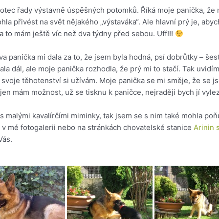
s, otec řady výstavně úspěšných potomků. Říká moje panička, ž
ohla přivést na svět nějakého „výstaváka“. Ale hlavní prý je, abyc
 a to mám ještě víc než dva týdny před sebou. Uff!!!
a panička mi dala za to, že jsem byla hodná, psí dobrůtky – šest
lsala dál, ale moje panička rozhodla, že prý mi to stačí. Tak uv
voje těhotenství si užívám. Moje panička se mi směje, že se js
jen mám možnost, už se tisknu k paničce, nejraději bych jí vylezl
s malými kavalírčími miminky, tak jsem se s nim také mohla poňuc
 v mé fotogalerii nebo na stránkách chovatelské stanice
Arinin 
Vás.