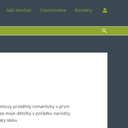
Náš deníček
Vzpomínáme
Kontakty
Hledat
mluvy proběhly romanticky v první
 se moje dětičky v pořádku narodily,
aly lásku.