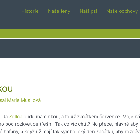
Historie
Naše feny
Naši psi
Naše odchovy
kou
sal
Marie Musilová
. Já
Zollča
budu maminkou, a to už začátkem července. Moje ná
o pod rozkvetlou třešní. Tak co víc chtít? No přece, hlavně aby
é hafany, a když už mají tak symbolický den začátku, aby rozdáv