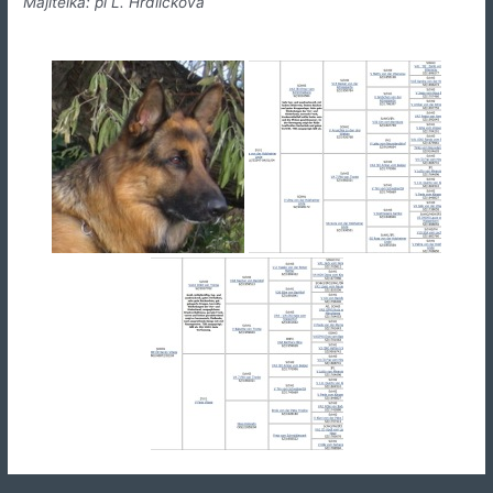
Majitelka: pí L. Hrdličková