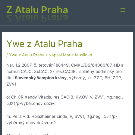
Přeskočit
Z Atalu Praha
na
Main
obsah
Men
Ywe z Atalu Praha
/
Ywe z Atalu Praha
/ Napsal
Marie Musilová
Nar. 1.2.2007, č. tetování 88449, CMKU/DS/64060/07, HD a
normal CAJC, 3xCAC, 2x res.CACIB, splněny podmínky pro
titul
Slovenský šampion krásy,
výborný, zk. ZZO, BH, ZOP,
ZVV1
o: Ch.ČR Xandy Vitaxis, res.CACIB, KV,OV, V, ZVV1, rtg.neg.,
5JX1/p-výběr.chov doživ.
m: Pella v.d. Holazheimer Linde, V, SVV1, rtg.neg., 5JI1/p-
výběrový chov doživotně