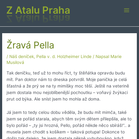
Přeskočit
Z Atalu Praha
na
Main
obsah
Men
Žravá Pella
/
Náš deníček
,
Pella v. d. Holzheimer Linde
/ Napsal
Marie
Musilová
Tak deníčku, teď už to mohu říct, ty štěňátka opravdu budu
mít. Pan doktor nám to dneska potvrdil. Moje panička je celá
šťastná a že prý se na ty mimíšky moc těší. Ještě na veterině
jsem dostala mou nejoblíbenější pochoutku – voňavý žvýkaci
prut od býka. Ale sníst jsem ho mohla až doma.
Já jsem to tedy celou dobu věděla, že budu mít mimča, také
jsem se pořád starala, abych těm svým dětem přilepšila, ale to
bylo pořád – „ty jsi hrozná, Pello, pořád někde něco sbíráš!“.. a
musela jsem chodit s košíkem – taková potupa! Dokonce to
došlo tak daleko, že jsem dostala pěkně vyhubováno, když