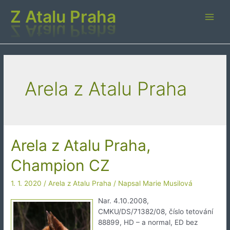
Přeskočit
Z Atalu Praha
na
Main
obsah
Men
Arela z Atalu Praha
Arela z Atalu Praha,
Champion CZ
1. 1. 2020
/
Arela z Atalu Praha
/ Napsal
Marie Musilová
Nar. 4.10.2008,
CMKU/DS/71382/08, číslo tetování
88899, HD – a normal, ED bez