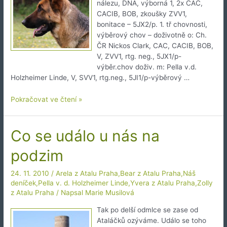
nálezu, DNA, výborná 1, 2x CAC,
CACIB, BOB, zkoušky ZVV1,
bonitace – 5JX2/p. 1. tř chovnosti,
výběrový chov – doživotně o: Ch.
ČR Nickos Clark, CAC, CACIB, BOB,
V, ZVV1, rtg. neg., 5JX1/p-
výběr.chov doživ. m: Pella v.d.
Holzheimer Linde, V, SVV1, rtg.neg., 5JI1/p-výběrový …
Arela
Pokračovat ve čtení »
z
Atalu
Praha,
Co se událo u nás na
Champion
podzim
CZ
24. 11. 2010
/
Arela z Atalu Praha
,
Bear z Atalu Praha
,
Náš
deníček
,
Pella v. d. Holzheimer Linde
,
Yvera z Atalu Praha
,
Zolly
z Atalu Praha
/ Napsal
Marie Musilová
Tak po delší odmlce se zase od
Ataláčků ozýváme. Událo se toho